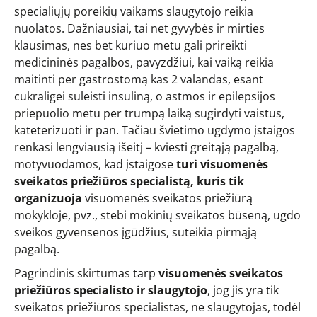
specialiųjų poreikių vaikams slaugytojo reikia
nuolatos. Dažniausiai, tai net gyvybės ir mirties
klausimas, nes bet kuriuo metu gali prireikti
medicininės pagalbos, pavyzdžiui, kai vaiką reikia
maitinti per gastrostomą kas 2 valandas, esant
cukraligei suleisti insuliną, o astmos ir epilepsijos
priepuolio metu per trumpą laiką sugirdyti vaistus,
kateterizuoti ir pan. Tačiau švietimo ugdymo įstaigos
renkasi lengviausią išeitį – kviesti greitąją pagalbą,
motyvuodamos, kad įstaigose
turi visuomenės
sveikatos priežiūros specialistą, kuris tik
organizuoja
visuomenės sveikatos priežiūrą
mokykloje, pvz., stebi mokinių sveikatos būseną, ugdo
sveikos gyvensenos įgūdžius, suteikia pirmąją
pagalbą.
Pagrindinis skirtumas tarp
visuomenės sveikatos
priežiūros specialisto ir slaugytojo
, jog jis yra tik
sveikatos priežiūros specialistas, ne slaugytojas, todėl