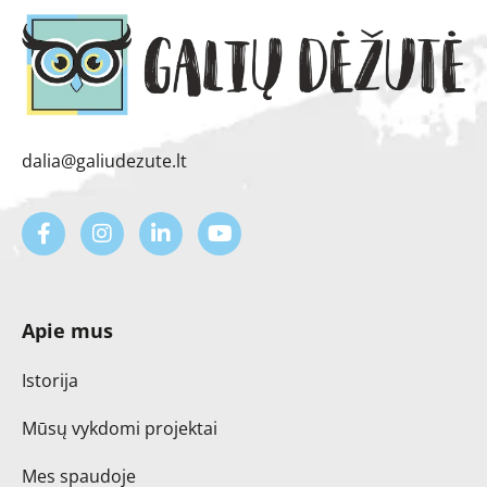
dalia@galiudezute.lt
Apie mus
Istorija
Mūsų vykdomi projektai
Mes spaudoje