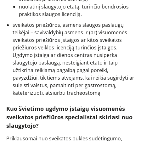
nuolatinį slaugytojo etatą, turinčio bendrosios
praktikos slaugos licenciją.
sveikatos priežiūros, asmens slaugos paslaugų
teikėjai – savivaldybių asmens ir (ar) visuomenės
sveikatos priežiūros įstaigos ar kitos sveikatos
priežiūros veiklos licenciją turinčios įstaigos.
Ugdymo įstaiga ar dienos centras nusiperka
slaugytojo paslaugą, nesteigiant etato ir taip
užtikrina reikiamą pagalbą pagal poreikį,
pavyzdžiui, tik tiems atvejams, kai reikia sugirdyti ar
suleisti vaistus, pamaitinti per gastrostomą,
kateterizuoti, atsiurbti tracheostomą.
Kuo švietimo ugdymo įstaigų visuomenės
sveikatos priežiūros specialistai skiriasi nuo
slaugytojo?
Priklausomai nuo sveikatos būklės sudėtingumo,