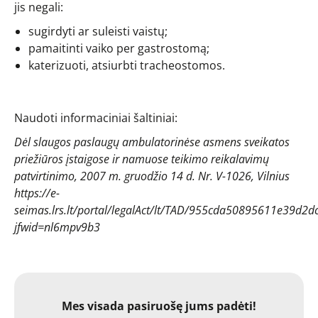
jis negali:
sugirdyti ar suleisti vaistų;
pamaitinti vaiko per gastrostomą;
katerizuoti, atsiurbti tracheostomos.
Naudoti informaciniai šaltiniai:
Dėl slaugos paslaugų ambulatorinėse asmens sveikatos
priežiūros įstaigose ir namuose teikimo reikalavimų
patvirtinimo, 2007 m. gruodžio 14 d. Nr. V-1026, Vilnius
https://e-
seimas.lrs.lt/portal/legalAct/lt/TAD/955cda50895611e39d2
jfwid=nl6mpv9b3
Mes visada pasiruošę jums padėti!