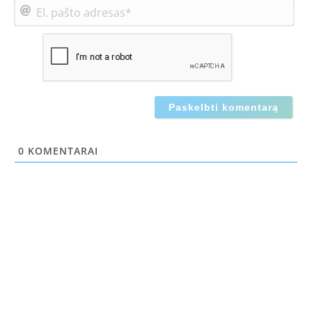
El.
paš
adr
0
KOMENTARAI