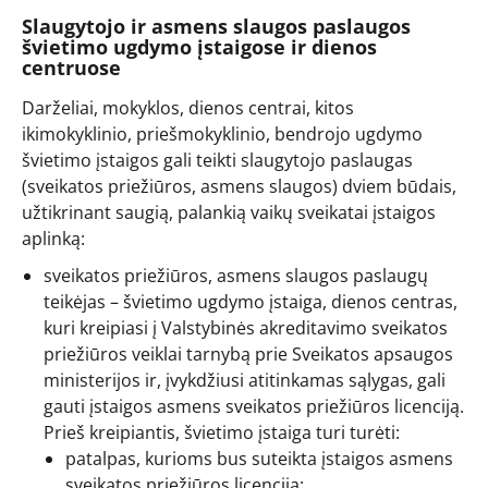
Slaugytojo ir asmens slaugos paslaugos
švietimo ugdymo įstaigose ir dienos
centruose
Darželiai, mokyklos, dienos centrai, kitos
ikimokyklinio, priešmokyklinio, bendrojo ugdymo
švietimo įstaigos gali teikti slaugytojo paslaugas
(sveikatos priežiūros, asmens slaugos) dviem būdais,
užtikrinant saugią, palankią vaikų sveikatai įstaigos
aplinką:
sveikatos priežiūros, asmens slaugos paslaugų
teikėjas – švietimo ugdymo įstaiga, dienos centras,
kuri kreipiasi į Valstybinės akreditavimo sveikatos
priežiūros veiklai tarnybą prie Sveikatos apsaugos
ministerijos ir, įvykdžiusi atitinkamas sąlygas, gali
gauti įstaigos asmens sveikatos priežiūros licenciją.
Prieš kreipiantis, švietimo įstaiga turi turėti:
patalpas, kurioms bus suteikta įstaigos asmens
sveikatos priežiūros licencija;