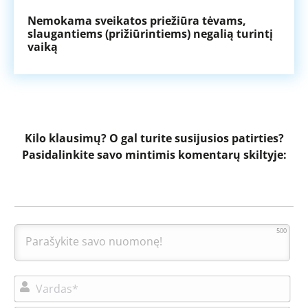
Nemokama sveikatos priežiūra tėvams,
Api
slaugantiems (prižiūrintiems) negalią turintį
rib
vaiką
me
Kilo klausimų?
O gal turite susijusios patirties?
Pasidalinkite savo mintimis komentarų skiltyje:
500
Var