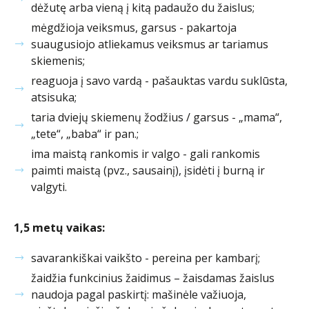
dėžutę arba vieną į kitą padaužo du žaislus;
mėgdžioja veiksmus, garsus - pakartoja
suaugusiojo atliekamus veiksmus ar tariamus
skiemenis;
reaguoja į savo vardą - pašauktas vardu suklūsta,
atsisuka;
taria dviejų skiemenų žodžius / garsus - „mama“,
„tete“, „baba“ ir pan.;
ima maistą rankomis ir valgo - gali rankomis
paimti maistą (pvz., sausainį), įsidėti į burną ir
valgyti.
1,5 metų vaikas:
savarankiškai vaikšto - pereina per kambarį;
žaidžia funkcinius žaidimus – žaisdamas žaislus
naudoja pagal paskirtį: mašinėle važiuoja,