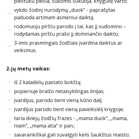
pieštuku piešia, šukomis šukuoja, knygutę varto;
vykdo žodinį nurodymą „duok“ - paprašytas
paduoda artimam asmeniui daiktą;
rodomuoju pirštu parodo į tai, kas jį sudomino –
rodydamas pirštu prašo jį dominančio daikto;
3-imis prasmingais žodžiais įvardina daiktus ar
veiksmus.
2-jų metų vaikas:
iš 2 kaladėlių pastato bokštą;
popieriuje braižo netaisyklingas linijas;
įvardijus, parodo bent vieną kūno dalį;
įvardijus parodo bent vieną paveikslėlį knygoje;
taria dviejų žodžių frazes - „mama duok“, „mama,
niam“, „mama atia“ ir pan.;
savarankiškai gali suvalgyti kelis šaukštus maisto;