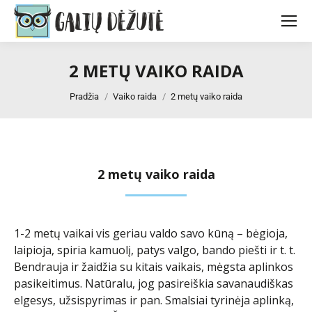
2 METŲ VAIKO RAIDA
You are here:
Pradžia
Vaiko raida
2 metų vaiko raida
2 metų vaiko raida
1-2 metų vaikai vis geriau valdo savo kūną – bėgioja,
laipioja, spiria kamuolį, patys valgo, bando piešti ir t. t.
Bendrauja ir žaidžia su kitais vaikais, mėgsta aplinkos
pasikeitimus. Natūralu, jog pasireiškia savanaudiškas
elgesys, užsispyrimas ir pan. Smalsiai tyrinėja aplinką,