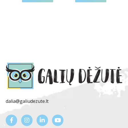
dalia@galiudezute.lt