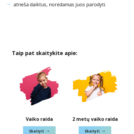
atneša daiktus, norėdamas juos parodyti.
Taip pat skaitykite apie:
Vaiko raida
2 metų vaiko raida
3 
Skaityti
Skaityti