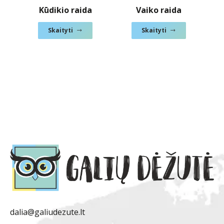
Kūdikio raida
Vaiko raida
2 
Skaityti
Skaityti
dalia@galiudezute.lt