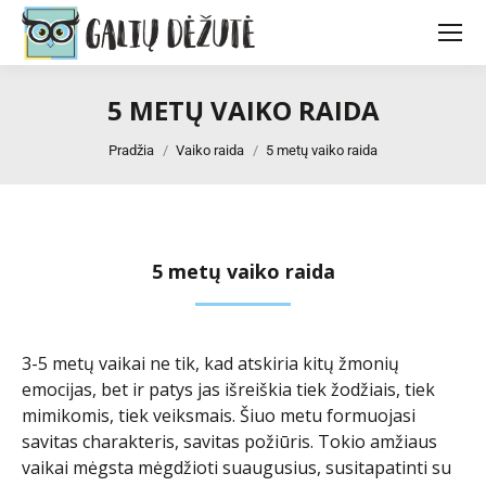
5 METŲ VAIKO RAIDA
You are here:
Pradžia
Vaiko raida
5 metų vaiko raida
5 metų vaiko raida
3-5 metų vaikai ne tik, kad atskiria kitų žmonių
emocijas, bet ir patys jas išreiškia tiek žodžiais, tiek
mimikomis, tiek veiksmais. Šiuo metu formuojasi
savitas charakteris, savitas požiūris. Tokio amžiaus
vaikai mėgsta mėgdžioti suaugusius, susitapatinti su