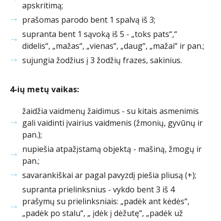
apskritimą;
prašomas parodo bent 1 spalvą iš 3;
supranta bent 1 sąvoką iš 5 - „toks pats“,“
didelis“, „mažas“, „vienas“, „daug“, „mažai“ ir pan.;
sujungia žodžius į 3 žodžių frazes, sakinius.
4-ių metų vaikas:
žaidžia vaidmenų žaidimus - su kitais asmenimis
gali vaidinti įvairius vaidmenis (žmonių, gyvūnų ir
pan.);
nupiešia atpažįstamą objektą - mašiną, žmogų ir
pan.;
savarankiškai ar pagal pavyzdį piešia pliusą (+);
supranta prielinksnius - vykdo bent 3 iš 4
prašymų su prielinksniais: „padėk ant kėdės“,
„padėk po stalu“, „ įdėk į dėžutę“, „padėk už