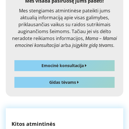
Mes visada pasiruošę jums padėti!
Mes stengiamės atmintinėse pateikti jums
aktualią informaciją apie visas galimybes,
priklausančias vaikus su raidos sutrikimais
auginančioms šeimoms. Tačiau jei vis dėlto
neradote reikiamos informacijos,
Mama – Mamai
emocinei konsultacijai
arba
įsigykite gidą tėvams
.
Emocinė konsultacija
Gidas tėvams
Kitos atmintinės