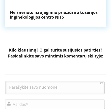
ems
Neišnešioto naujagimio priežiūra akušerijos
Nem
ir ginekologijos centro NITS
Kilo klausimų?
O gal turite susijusios patirties?
Pasidalinkite savo mintimis komentarų skiltyje:
500
Var