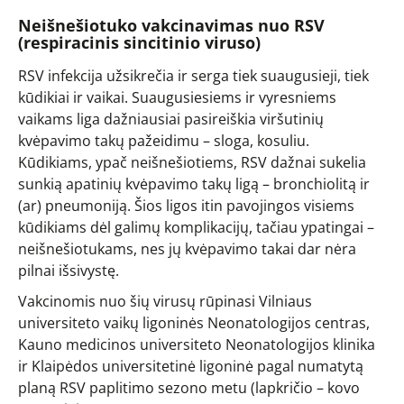
Neišnešiotuko vakcinavimas nuo RSV
(respiracinis sincitinio viruso)
RSV infekcija užsikrečia ir serga tiek suaugusieji, tiek
kūdikiai ir vaikai. Suaugusiesiems ir vyresniems
vaikams liga dažniausiai pasireiškia viršutinių
kvėpavimo takų pažeidimu – sloga, kosuliu.
Kūdikiams, ypač neišnešiotiems, RSV dažnai sukelia
sunkią apatinių kvėpavimo takų ligą – bronchiolitą ir
(ar) pneumoniją. Šios ligos itin pavojingos visiems
kūdikiams dėl galimų komplikacijų, tačiau ypatingai –
neišnešiotukams, nes jų kvėpavimo takai dar nėra
pilnai išsivystę.
Vakcinomis nuo šių virusų rūpinasi Vilniaus
universiteto vaikų ligoninės Neonatologijos centras,
Kauno medicinos universiteto Neonatologijos klinika
ir Klaipėdos universitetinė ligoninė pagal numatytą
planą RSV paplitimo sezono metu (lapkričio – kovo