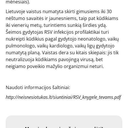
mėnesiais).
Lietuvoje vaistus numatyta skirti gimusiems iki 30
nėštumo savaitės ir jaunesniems, taip pat kūdikiams
iki vienerių metų, turintiems sunkią širdies ydą.
Šeimos gydytojas RSV infekcijos profilaktikai turi
nukreipti kūdikius pagal gydytojo neonatologo, vaikų
pulmonologo, vaikų kardiologo, vaikų ligų gydytojo
numatytą planą. Vaistas dera su kitais skiepais: jis tik
neutralizuoja kūdikiams pavojingą virusą, bet
neigiamo poveikio mažylio organizmui neturi.
Naudoti informacijos šaltiniai:
http://neisnesiotukas.lt/siuntiniai/RSV_knygele_tevams.pdf