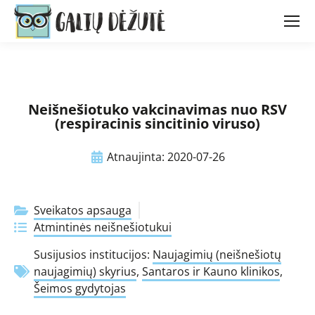
Neišnešiotuko vakcinavimas nuo RSV
(respiracinis sincitinio viruso)
Atnaujinta:
2020-07-26
Sveikatos apsauga
Atmintinės neišnešiotukui
Susijusios institucijos:
Naujagimių (neišnešiotų
naujagimių) skyrius
,
Santaros ir Kauno klinikos
,
Šeimos gydytojas