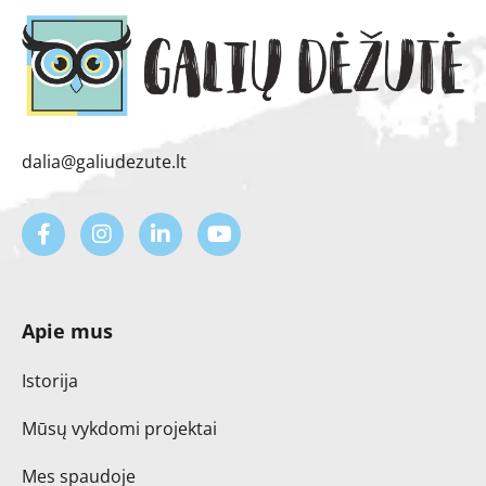
dalia@galiudezute.lt
Apie mus
Istorija
Mūsų vykdomi projektai
Mes spaudoje