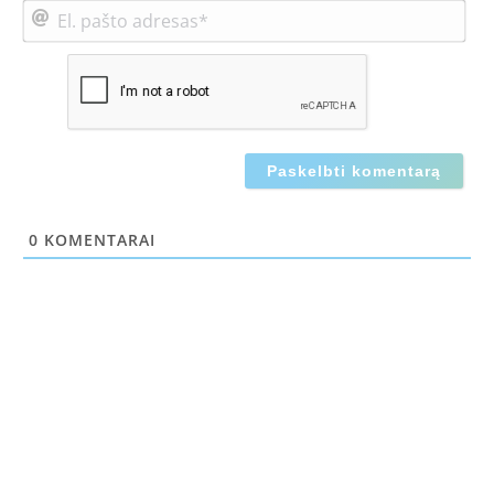
El.
paš
adr
0
KOMENTARAI