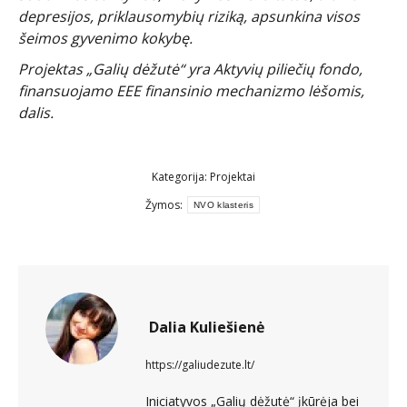
depresijos, priklausomybių riziką, apsunkina visos
šeimos gyvenimo kokybę.
Projektas „Galių dėžutė“ yra Aktyvių piliečių fondo,
finansuojamo EEE finansinio mechanizmo lėšomis,
dalis.
Kategorija:
Projektai
Žymos:
NVO klasteris
Dalia Kuliešienė
https://galiudezute.lt/
Iniciatyvos „Galių dėžutė“ įkūrėja bei