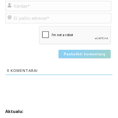
Var
El.
paš
adr
0
KOMENTARAI
Aktualu: