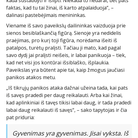
kada sustabdyti ir išlipti. Niekada to nedarai, bet pats
faktas, kad tu tai žinai, iš karto atpalaiduoja“, –
dalinasi pastebėjimais menininkas.
Viename iš savo paveikslų dailininkas vaizduoja prie
sienos besiblaškančią figūrą. Sienoje yra nedidelis
praėjimas, pro kurį toji figūra, norėdama išeiti iš
patalpos, turėtų pralįsti. Tačiau ji mato, kad pagal
savo dydį jai pralįsti neišeis, ir labai panikuoja – tiek,
kad net visi jos kontūrai išsiblaško, išplaukia.
Paveikslas yra būtent apie tai, kaip žmogus jaučiasi
panikos atakos metu.
„Iš tikrųjų panikos ataka dažnai užeina tada, kai pats
iš savęs pradedi per daug reikalauti. Arba kai žinai,
kad aplinkiniai iš tavęs tikisi labai daug, ir tada pradedi
labai daug reikalauti iš savęs“, – sako tapytojas ir čia
pat priduria:
Gyvenimas yra gyvenimas. Jisai vyksta. Iš