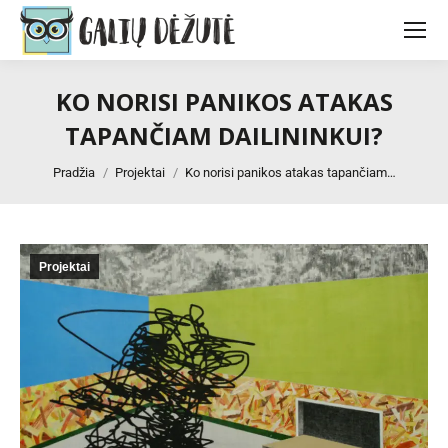
KO NORISI PANIKOS ATAKAS
TAPANČIAM DAILININKUI?
You are here:
Pradžia
Projektai
Ko norisi panikos atakas tapančiam…
Projektai