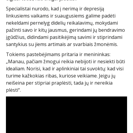
Specialistai nurodo, kad į nerimą ir depresiją
linkusiems vaikams ir suaugusiems galime padėti
nekeldami pernelyg didelių reikalavimų, mokydami
pažinti savo ir kitų jausmus, gerindami jų bendravimo
įgūdžius, didindami pasitikėjimą savimi ir stiprindami
santykius su jiems artimais ar svarbiais žmonėmis.
Tokiems pastebėjimams pritaria ir menininkas:
„Manau, pačiam žmogui reikia nebijoti ir nesiekti būti
idealiam. Norisi, kad ir aplinkiniai tai suvoktų: kad visi
turime kažkokias ribas, kuriose veikiame. Jeigu jų
neišeina per stipriai praplėsti, tada jų ir nereikia
plėsti“.