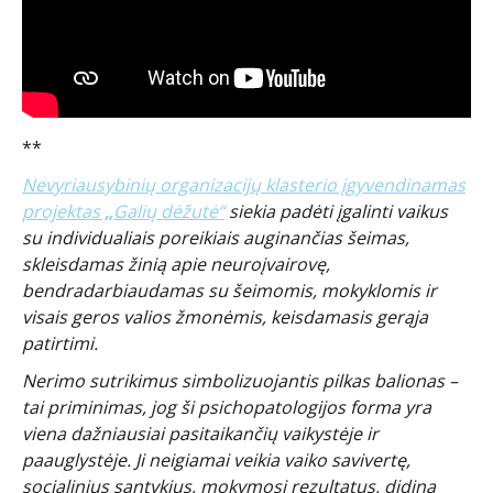
**
Nevyriausybinių organizacijų klasterio įgyvendinamas
projektas
„
Galių dėžutė“
siekia padėti įgalinti vaikus
su individualiais poreikiais auginančias šeimas,
skleisdamas žinią apie neuroįvairovę,
bendradarbiaudamas su šeimomis, mokyklomis ir
visais geros valios žmonėmis, keisdamasis gerąja
patirtimi.
Nerimo sutrikimus simbolizuojantis pilkas balionas –
tai priminimas, jog ši psichopatologijos forma yra
viena dažniausiai pasitaikančių vaikystėje ir
paauglystėje. Ji neigiamai veikia vaiko savivertę,
socialinius santykius, mokymosi rezultatus, didina