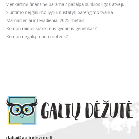
Vienkartinė finansinė parama / pašalpa sunkios ligos atveju
Siuntimo neįgalumo lygiui nustatyti parengimo tvarka
Mamadieniai ir tėvadieniai 2025 metais
Ko nori raidos sutrikimus gydantis genetikas?
Ko nori negalią turinti moteris?
dalia@galiudezute.lt