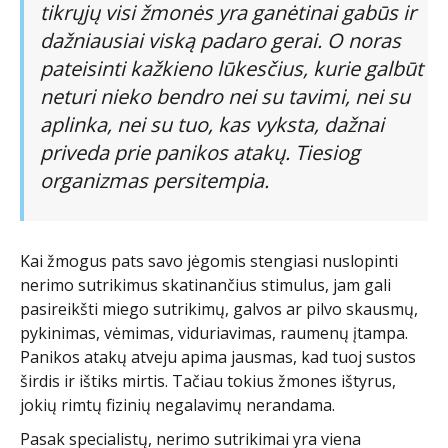
tikrųjų visi žmonės yra ganėtinai gabūs ir
dažniausiai viską padaro gerai. O noras
pateisinti kažkieno lūkesčius, kurie galbūt
neturi nieko bendro nei su tavimi, nei su
aplinka, nei su tuo, kas vyksta, dažnai
priveda prie panikos atakų. Tiesiog
organizmas persitempia.
Kai žmogus pats savo jėgomis stengiasi nuslopinti
nerimo sutrikimus skatinančius stimulus, jam gali
pasireikšti miego sutrikimų, galvos ar pilvo skausmų,
pykinimas, vėmimas, viduriavimas, raumenų įtampa.
Panikos atakų atveju apima jausmas, kad tuoj sustos
širdis ir ištiks mirtis. Tačiau tokius žmones ištyrus,
jokių rimtų fizinių negalavimų nerandama.
Pasak specialistų, nerimo sutrikimai yra viena