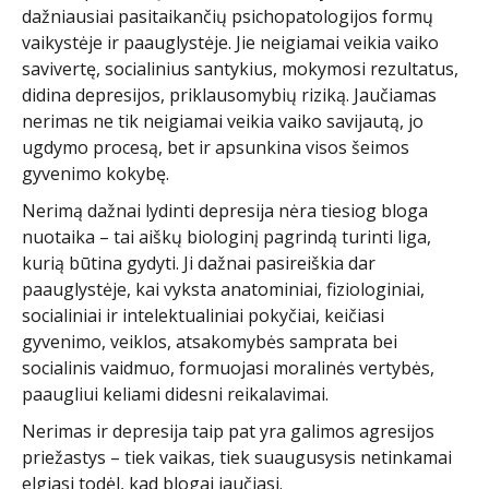
dažniausiai pasitaikančių psichopatologijos formų
vaikystėje ir paauglystėje. Jie neigiamai veikia vaiko
savivertę, socialinius santykius, mokymosi rezultatus,
didina depresijos, priklausomybių riziką. Jaučiamas
nerimas ne tik neigiamai veikia vaiko savijautą, jo
ugdymo procesą, bet ir apsunkina visos šeimos
gyvenimo kokybę.
Nerimą dažnai lydinti depresija nėra tiesiog bloga
nuotaika – tai aiškų biologinį pagrindą turinti liga,
kurią būtina gydyti. Ji dažnai pasireiškia dar
paauglystėje, kai vyksta anatominiai, fiziologiniai,
socialiniai ir intelektualiniai pokyčiai, keičiasi
gyvenimo, veiklos, atsakomybės samprata bei
socialinis vaidmuo, formuojasi moralinės vertybės,
paaugliui keliami didesni reikalavimai.
Nerimas ir depresija taip pat yra galimos agresijos
priežastys – tiek vaikas, tiek suaugusysis netinkamai
elgiasi todėl, kad blogai jaučiasi.