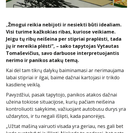
„
Žmogui reikia nebijoti ir nesiekti būti idealiam.
Visi turime kažkokias ribas, kuriose veikiame.
Jeigu tų ribų neišeina per stipriai praplėsti, tada
jų ir nereikia plėsti“, – sako tapytojas Vytautas
Tomaševičius, savo darbuose interpretuojantis
nerimo ir panikos atakų temą.
Kai dėl tam tikrų dalykų baiminamasi ar nerimaujama
labai stipriai ir ilgai, baimė dažnai kartojasi ir trikdo
kasdienę veiklą.
Pavyzdžiui, pasak tapytojo, panikos atakos dažnai
užeina tokiose situacijose, kurių pačiam neišeina
kontroliuoti: sakykime, važiuojant autobusu durys yra
uždarytos, ir tu negali išlipti, kada panorėjęs.
„Užtat mašiną vairuoti visada yra geriau, nes gali bet