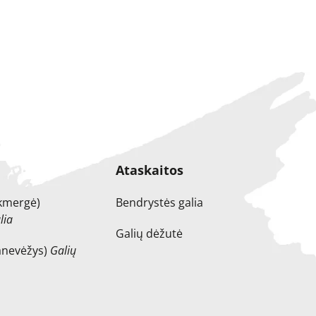
Ataskaitos
Ukmergė)
Bendrystės galia
lia
Galių dėžutė
Panevėžys)
Galių