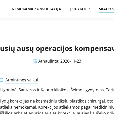
NEMOKAMA KONSULTACIJA
ĮSIGYKITE
SKAITYK
pusių ausų operacijos kompensa
Atnaujinta:
2020-11-23
Atmintinės vaikui
:
Ligoninė
,
Santaros ir Kauno klinikos
,
Šeimos gydytojas
,
Teri
ydų korekcijas ne kosmetiniu tikslu plastikos chirurgai, oto
stai atlieka nemokamai. Korekcijos atliekamos pagal medicini
a iškilios arba atlėpusios ausies korekcija, ausies kaušelio pr