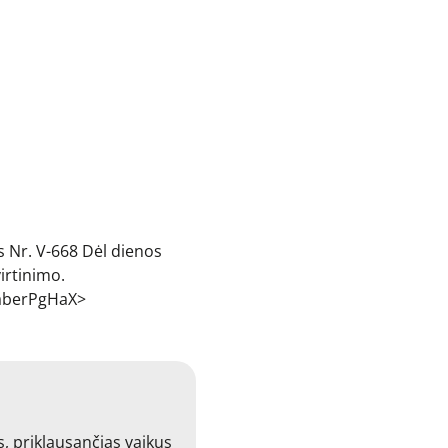
s Nr. V-668 Dėl dienos
irtinimo.
/qaberPgHaX>
, priklausančias vaikus