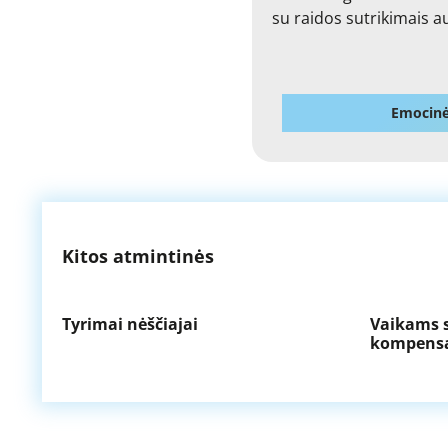
su raidos sutrikimais 
Emocinė
Kitos atmintinės
Tyrimai nėščiajai
Vaikams s
kompensa