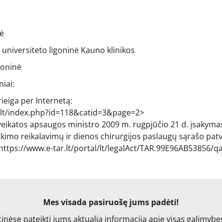
nė
 universiteto ligoninė Kauno klinikos
goninė
iai:
ieiga per Internetą:
k.lt/index.php?id=118&catid=3&page=2>
veikatos apsaugos ministro 2009 m. rugpjūčio 21 d. įsakyma
ikimo reikalavimų ir dienos chirurgijos paslaugų sąrašo patv
 <https://www.e-tar.lt/portal/lt/legalAct/TAR.99E96AB53856
Mes visada pasiruošę jums padėti!
nėse pateikti jums aktualią informaciją apie visas galimybes