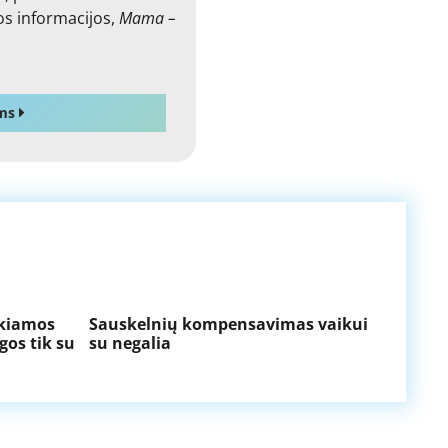
os informacijos,
Mama –
ms
ikiamos
Sauskelnių kompensavimas vaikui
Nemok
gos tik su
su negalia
tėvams