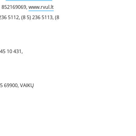
l.: 852169069,
www.rvul.lt
 236 5112, (8 5) 236 5113, (8
645 10 431,
315 69900, VAIKŲ