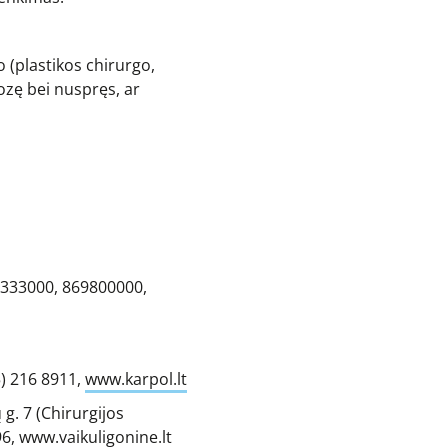
o (plastikos chirurgo,
nozę bei nuspręs, ar
52333000, 869800000,
5) 216 8911,
www.karpol.lt
ų g. 7 (Chirurgijos
96,
www.vaikuligonine.lt