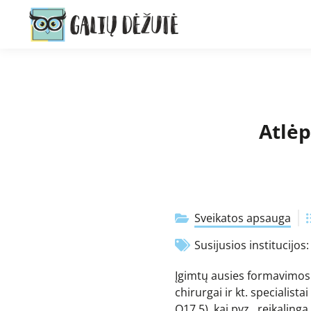
Atlė
Sveikatos apsauga
Susijusios institucijos
Įgimtų ausies formavimosi 
chirurgai ir kt. speciali
Q17.5), kai pvz., reikaling