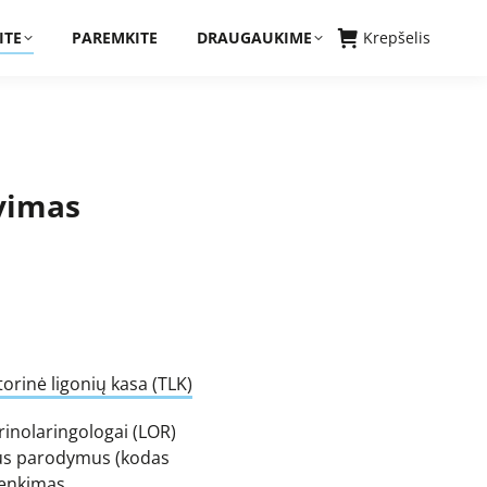
ITE
PAREMKITE
DRAUGAUKIME
Krepšelis
vimas
torinė ligonių kasa (TLK)
rinolaringologai (LOR)
nius parodymus (kodas
ilenkimas.