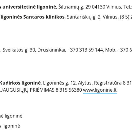
s universitetinė ligoninė
, Šiltnamių g. 29 04130 Vilnius, Te
 ligoninės Santaros klinikos
, Santariškių g. 2, Vilnius, (8 5)
ė
, Sveikatos g. 30, Druskininkai, +370 313 59 144, Mob. +370 
 Kudirkos ligoninė
, Ligoninės g. 12, Alytus, Registratūra 8 
 SUAUGUSIŲJŲ PRIĖMIMAS 8 315 56380
www.ligonine.lt
nė ligoninė
s ligoninė