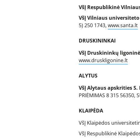
VšĮ Respublikinė Vilniau
VšĮ Vilniaus universiteto
5) 250 1743,
www.santa.lt
DRUSKININKAI
VšĮ Druskininkų ligonin
www.druskligonine.lt
ALYTUS
VšĮ Alytaus apskrities S.
PRIĖMIMAS 8 315 56350,
KLAIPĖDA
VšĮ Klaipėdos universiteti
VšĮ Respublikinė Klaipėdo