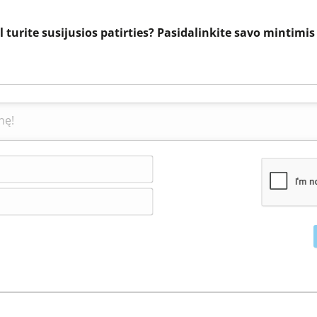
l turite susijusios patirties? Pasidalinkite savo mintimi
Vardas*
El.
pašto
adresas*