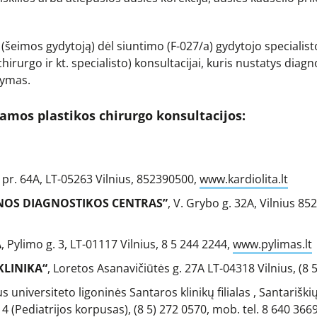
ą (šeimos gydytoją) dėl siuntimo (F-027/a) gydytojo specialist
irurgo ir kt. specialisto) konsultacijai, kuris nustatys diag
dymas.
iamos plastikos chirurgo konsultacijos:
s pr. 64A, LT-05263 Vilnius, 852390500,
www.kardiolita.lt
INOS DIAGNOSTIKOS CENTRAS”
, V. Grybo g. 32A, Vilnius 8
A
, Pylimo g. 3, LT-01117 Vilnius, 8 5 244 2244,
www.pylimas.lt
KLINIKA“
, Loretos Asanavičiūtės g. 27A LT-04318 Vilnius, (8 
aus universiteto ligoninės Santaros klinikų filialas , Santariški
 4 (Pediatrijos korpusas), (8 5) 272 0570, mob. tel. 8 640 366