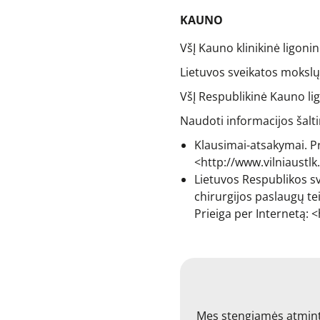
KAUNO
VšĮ Kauno klinikinė ligoni
Lietuvos sveikatos mokslų
VšĮ Respublikinė Kauno li
Naudoti informacijos šaltin
Klausimai-atsakymai. Pr
<http://www.vilniaustl
Lietuvos Respublikos s
chirurgijos paslaugų te
Prieiga per Internetą:
Mes stengiamės atminti