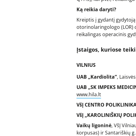
Ką reikia daryti?
Kreiptis į gydantį gydytoj
otorinolaringologo (LOR) ch
reikalingas operacinis gy
Įstaigos, kuriose teik
VILNIUS
UAB „Kardiolita”
, Laisvė
UAB „SK IMPEKS MEDIC
www.hila.lt
VšĮ CENTRO POLIKLINIK
VšĮ „KAROLINIŠKIŲ POLI
Vaikų ligoninė
, VšĮ Vilni
korpusas) ir Santariškių g.