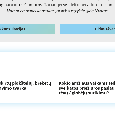
auginančioms šeimoms. Tačiau jei vis dėlto neradote reikiam
Mamai emocinei konsultacijai
arba
įsigykite gidą tėvams
.
 konsultacija
Gidas tėva
kirtų plokštelių, breketų
Kokio amžiaus vaikams te
vimo tvarka
sveikatos priežiūros paslau
tėvų / globėjų sutikimu?