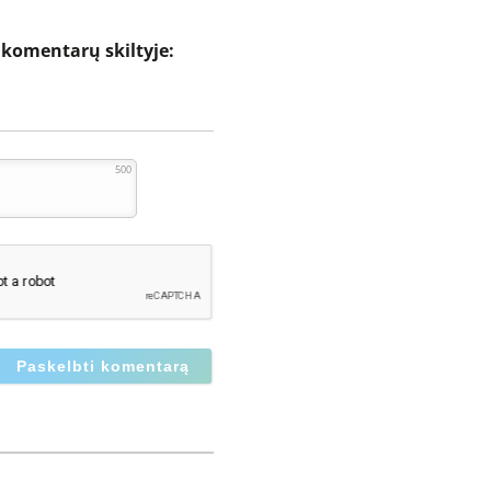
s komentarų skiltyje:
500