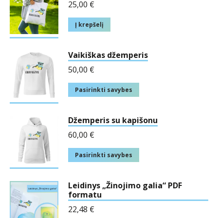
25,00
€
Į krepšelį
Vaikiškas džemperis
50,00
€
Pasirinkti savybes
Džemperis su kapišonu
60,00
€
Pasirinkti savybes
Leidinys „Žinojimo galia“ PDF
formatu
22,48
€