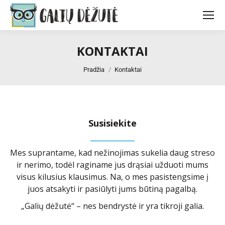
KONTAKTAI
You are here:
Pradžia
Kontaktai
Susisiekite
Mes suprantame, kad nežinojimas sukelia daug streso
ir nerimo, todėl raginame jus drąsiai užduoti mums
visus kilusius klausimus. Na, o mes pasistengsime į
juos atsakyti ir pasiūlyti jums būtiną pagalbą.
„Galių dėžutė“ – nes bendrystė ir yra tikroji galia.