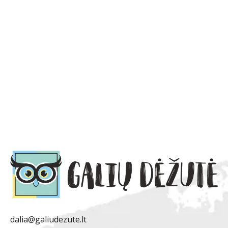
dalia@galiudezute.lt